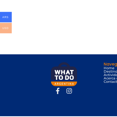
ARS
USD
Naveg
Home
Destin
Activid
Acerca
Contac