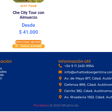
CITY TOUR
Che City Tour con
Almuerzo
Desde
$
41.000
Seleccionar opciones
Cotizar actividad
ación
Información útil
+54 9 11 2451-9954
os
ades
info@whattodoargentina.c
 de
to
Av. de Mayo 817, Cdad. Aut
Defensa 899, Cdad. Autóno
Cerrito 382, Cdad. Autónoma
Av. Rivadavia 1553, Cdad. A
Pax Media
© 2024 What to do