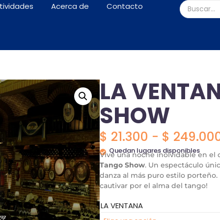
tividades
Acerca de
Contacto
LA VENTA
SHOW
$
21.300
-
$
249.00
Quedan lugares disponibles
Vive una noche inolvidable en el
Tango Show
. Un espectáculo úni
danza al más puro estilo porteño.
cautivar por el alma del tango!
LA VENTANA