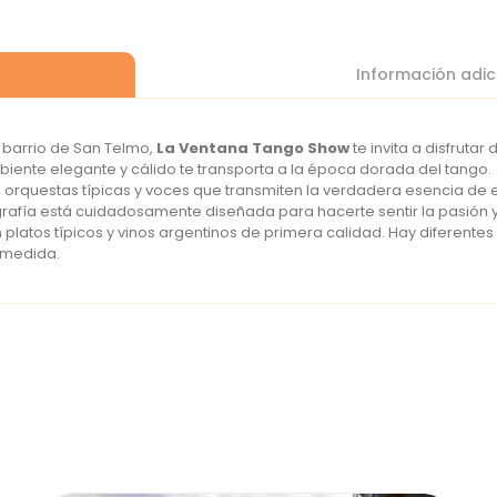
Información adic
o barrio de San Telmo,
La Ventana Tango Show
te invita a disfrutar
biente elegante y cálido te transporta a la época dorada del tango.
o, orquestas típicas y voces que transmiten la verdadera esencia d
rafía está cuidadosamente diseñada para hacerte sentir la pasión y
 platos típicos y vinos argentinos de primera calidad. Hay diferent
 medida.