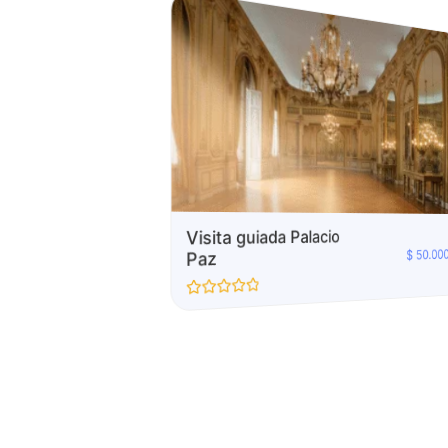
Visita guiada Palacio
50.00
$
Paz
 en el Palacio
-
43.000
$
57.000
$
Valorado
con
0
o
de
5