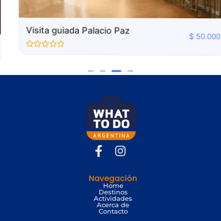
Visita guiada Palacio Paz
$
50.000
Valorado
con
0
de
5
Navegación
Home
Destinos
Actividades
Acerca de
Contacto