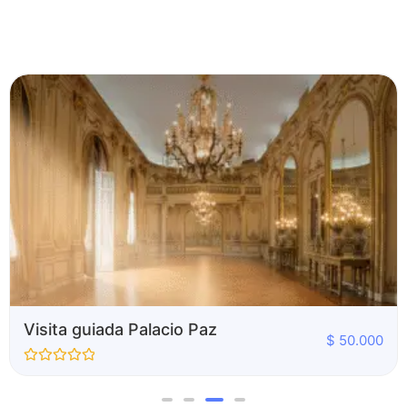
Visita guiada Palacio Paz
$
50.000
Valorado
con
0