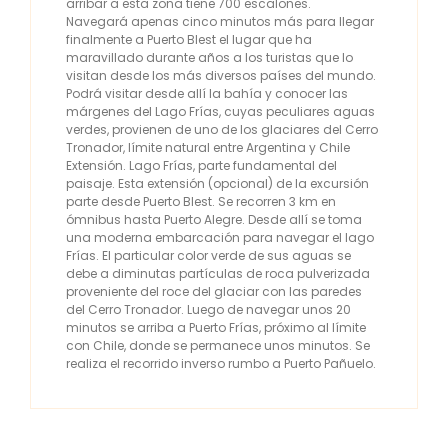
arribar a esta zona tiene 700 escalones.
Navegará apenas cinco minutos más para llegar
finalmente a Puerto Blest el lugar que ha
maravillado durante años a los turistas que lo
visitan desde los más diversos países del mundo.
Podrá visitar desde allí la bahía y conocer las
márgenes del Lago Frías, cuyas peculiares aguas
verdes, provienen de uno de los glaciares del Cerro
Tronador, límite natural entre Argentina y Chile
Extensión. Lago Frías, parte fundamental del
paisaje. Esta extensión (opcional) de la excursión
parte desde Puerto Blest. Se recorren 3 km en
ómnibus hasta Puerto Alegre. Desde allí se toma
una moderna embarcación para navegar el lago
Frías. El particular color verde de sus aguas se
debe a diminutas partículas de roca pulverizada
proveniente del roce del glaciar con las paredes
del Cerro Tronador. Luego de navegar unos 20
minutos se arriba a Puerto Frías, próximo al límite
con Chile, donde se permanece unos minutos. Se
realiza el recorrido inverso rumbo a Puerto Pañuelo.